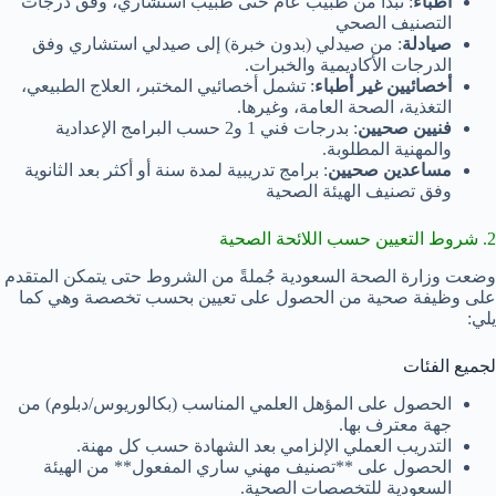
أطباء
: تبدأ من طبيب عام حتى طبيب استشاري، وفق درجات
التصنيف الصحي
صيادلة
: من صيدلي (بدون خبرة) إلى صيدلي استشاري وفق
الدرجات الأكاديمية والخبرات.
أخصائيين غير أطباء
: تشمل أخصائيي المختبر، العلاج الطبيعي،
التغذية، الصحة العامة، وغيرها.
فنيين صحيين
: بدرجات فني 1 و2 حسب البرامج الإعدادية
والمهنية المطلوبة.
مساعدين صحيين
: برامج تدريبية لمدة سنة أو أكثر بعد الثانوية
وفق تصنيف الهيئة الصحية
2. شروط التعيين حسب اللائحة الصحية
وضعت وزارة الصحة السعودية جُملةً من الشروط حتى يتمكن المتقدم
على وظيفة صحية من الحصول على تعيين بحسب تخصصة وهي كما
يلي:
لجميع الفئات
الحصول على المؤهل العلمي المناسب (بكالوريوس/دبلوم) من
جهة معترف بها.
التدريب العملي الإلزامي بعد الشهادة حسب كل مهنة.
الحصول على **تصنيف مهني ساري المفعول** من الهيئة
السعودية للتخصصات الصحية.