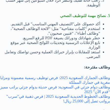
راقب حالة طلبك وانتظر الرد خلال أسبوعين إلى شهر حسب
الوظيفة.
5. نصائح مهمة للتوظيف الصحي
أكد حصولك على”التصنيف المهني المناسب” قبل التقديم.
استخدم “كلمات مفتاحية” مثل: “لائحة الوظائف الصحية”،
“وظائف أطباء”، “فنيين صحيون”.
حضّر شهاداتك ودوراتك بصيغة PDF للرفع السريع.
تابع الإعلانات الرسمية وتحديثات اللوائح الصحية عبر موقع
الوزارة.
استعد للمقابلات بإبراز خبراتك العملية وحسن تواصلك وتعامل
المرضى.
وظائف مقترحة:
وظائف الجمارك السعودية 2025: فرص توظيف رسمية مضمونة ومزايا
مغرية في جمارك المملكة
وظائف دوام جزئي في السعودية: فرص حديثة بدوام جزئي براتب مميز
“قدم الآن” 2025
وظائف الخطوط الحديدية السعودية 2025 | فرص ذهبية في”سرب”
برواتب تصل إلى 25,000 ريال!