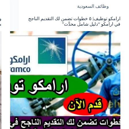
وظائف السعودية
ارامكو توظيف| ٥ خطوات تضمن لك التقديم الناجح
و
في ارامكو “دليل شامل محدَّث”
مجال 5