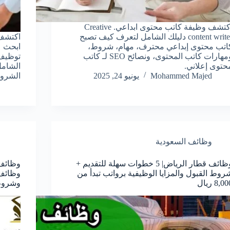
اكتشف وظيفة كاتب محتوى ابداعي. Creative
content writer دليلك الشامل لتعرف كيف تصبح
اكتشف
اتب محتوى إبداعي محترف، مهام، شروط،
ابحث 
ومهارات كاتب المحتوى، ونصائح SEO لـ كاتب
توظيف 
حتوى إعلاني.
الشامل
Mohammed Majed
يونيو 24, 2025
الشروط
وظائف السعودية
وظائف قطار الرياض| 5 خطوات سهلة للتقديم +
روط القبول والمزايا الوظيفية برواتب تبدأ من
8,0 ريال
وشروط